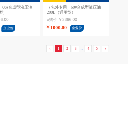
68#合成型液压油
加入购物车
（包外专用）68#合成型液压油
加入购物车
用型）
200L（通用型）
6.00
e购价 ￥3366.00
￥1000.00
企业价
企业价
‹
›
...
1
2
3
4
5