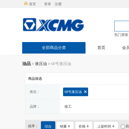
首页
登录
注册
热门搜索
全部商品分类
首页
会
油品
>
液压油
>
68号液压油
商品筛选
类目：
68号液压油
品牌：
徐工
排序：
自
综合
销量
价格
上架时间