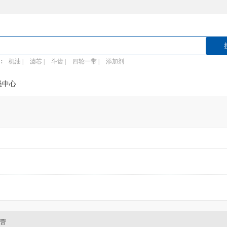
：
机油 |
滤芯 |
斗齿 |
四轮一带 |
添加剂
员中心
营