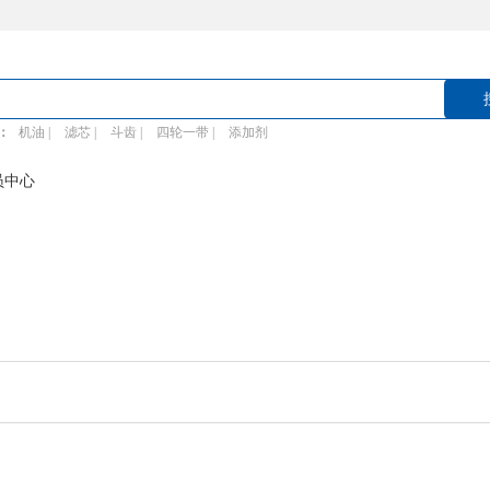
：
机油 |
滤芯 |
斗齿 |
四轮一带 |
添加剂
员中心